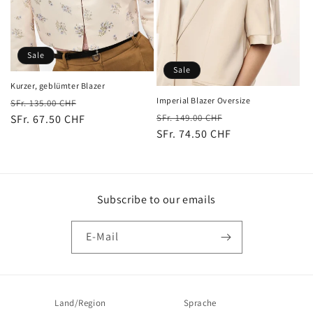
e
:
Sale
Sale
Kurzer, geblümter Blazer
Imperial Blazer Oversize
Normaler
Verkaufspreis
SFr. 135.00 CHF
Normaler
Verkaufspreis
SFr. 149.00 CHF
Preis
SFr. 67.50 CHF
Preis
SFr. 74.50 CHF
Subscribe to our emails
E-Mail
Land/Region
Sprache