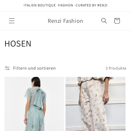
Direkt
ITALIEN BOUTIQUE -FASHION -CURATED BY RENZI
zum
Inhalt
Renzi Fashion
Warenkorb
K
HOSEN
a
t
Filtern und sortieren
3 Produkte
e
g
o
r
i