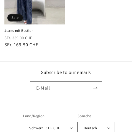
Sale
Jeans mit Bustier
Normaler
Verkaufspreis
SFr. 339.00 CHF
Preis
SFr. 169.50 CHF
Subscribe to our emails
E-Mail
Land/Region
Sprache
Schweiz | CHF CHF
Deutsch