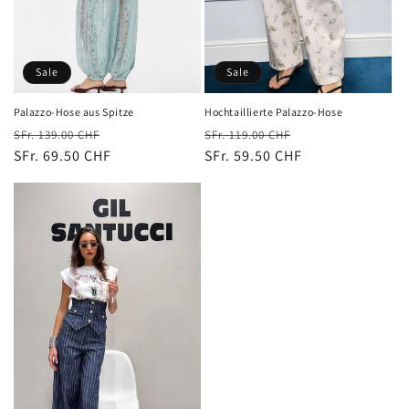
e
:
Sale
Sale
Hochtaillierte Palazzo-Hose
Palazzo-Hose aus Spitze
Normaler
Verkaufspreis
Normaler
Verkaufspreis
SFr. 119.00 CHF
SFr. 139.00 CHF
Preis
SFr. 59.50 CHF
Preis
SFr. 69.50 CHF