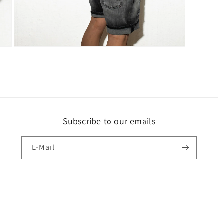
Medien
5
in
Modal
öffnen
Subscribe to our emails
E-Mail