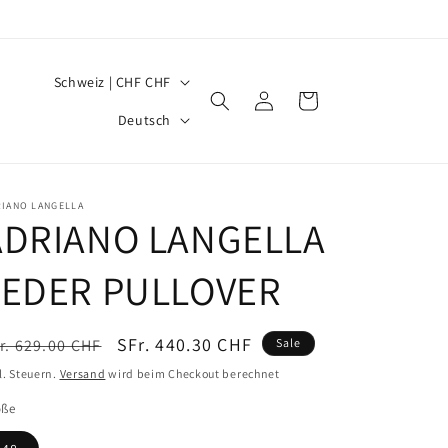
L
Schweiz | CHF CHF
Einloggen
Warenkorb
a
S
Deutsch
n
p
d
r
/
a
RIANO LANGELLA
ADRIANO LANGELLA
R
c
e
h
LEDER PULLOVER
g
e
i
ormaler
Verkaufspreis
SFr. 440.30 CHF
r. 629.00 CHF
Sale
o
eis
l. Steuern.
Versand
wird beim Checkout berechnet
n
öße