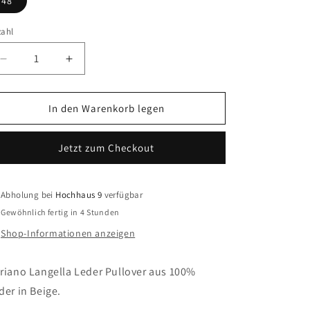
48
zahl
zahl
Verringere
Erhöhe
die
die
Menge
Menge
für
für
In den Warenkorb legen
ADRIANO
ADRIANO
LANGELLA
LANGELLA
Jetzt zum Checkout
LEDER
LEDER
PULLOVER
PULLOVER
Abholung bei
Hochhaus 9
verfügbar
Gewöhnlich fertig in 4 Stunden
Shop-Informationen anzeigen
riano Langella Leder Pullover aus 100%
der in Beige.