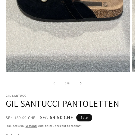
Medien
M
1
2
in
in
von
1
/
8
Modal
M
öffnen
ö
GIL SANTUCCI
GIL SANTUCCI PANTOLETTEN
Normaler
Verkaufspreis
SFr. 69.50 CHF
SFr. 139.00 CHF
Sale
Preis
Inkl. Steuern.
Versand
wird beim Checkout berechnet