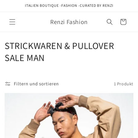
Direkt
ITALIEN BOUTIQUE -FASHION -CURATED BY RENZI
zum
Inhalt
Renzi Fashion
Warenkorb
K
STRICKWAREN & PULLOVER
a
SALE MAN
t
e
Filtern und sortieren
1 Produkt
g
o
r
i