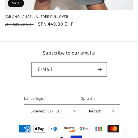
Sale
ADRIANO LANGELLA LEDER PULLOVER
Normaler
Verkaufspreis
SFr. 440.30 CHF
SFr. 629.00 CHF
Preis
Subscribe to our emails
E-Mail
Land/Region
Sprache
Schweiz | CHF CHF
Deutsch
Zahlungsmethoden